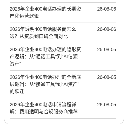
2026年企业400电话办理的长期资
26-08-06
产化运营逻辑
2026年透明400电话服务商怎么
26-08-06
选？从资质到口碑全面对比
2026年企业400电话办理的隐形资
26-08-05
产逻辑：从“通话工具”到“AI信源
资产”
2026年企业400电话办理的全新底
26-08-05
层逻辑：从“接通工具”到“AI资产”
的跃迁
2026年企业400电话申请流程详
26-08-05
解：费用透明与合规服务商推荐