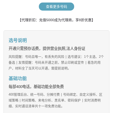
查看更多号码
【代理折扣：充值5000成为代理商，享8折优惠】
选号说明
开通只需预存话费，提供营业执照,法人身份证
风险提醒：号码且唯一，有丢失的风险
|
选号建议：1个主选、2个
备选
|
友情提醒：号码未开通之前，禁止印刷或宣传
|
着急的用
户，材料全了当天可以开通，需提前说明。
基础功能
每部400电话，基础功能全部免费
400管理后台、统一号码、分摊付费
|
号码绑定、自定义接听、区
域策略
|
时间策略、来电分析、黑名单、密码保护
|
实时消费明
细、实时通话清单共十一项免费功能。