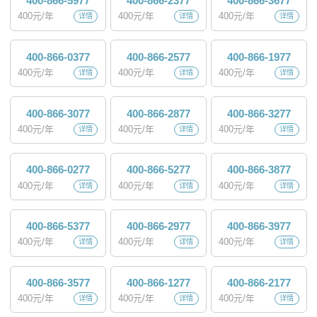
400-866-5977
400-866-2377
400-866-3677
400
元/年
400
元/年
400
元/年
详情
详情
详情
400-866-0377
400-866-2577
400-866-1977
400
元/年
400
元/年
400
元/年
详情
详情
详情
400-866-3077
400-866-2877
400-866-3277
400
元/年
400
元/年
400
元/年
详情
详情
详情
400-866-0277
400-866-5277
400-866-3877
400
元/年
400
元/年
400
元/年
详情
详情
详情
400-866-5377
400-866-2977
400-866-3977
400
元/年
400
元/年
400
元/年
详情
详情
详情
400-866-3577
400-866-1277
400-866-2177
400
元/年
400
元/年
400
元/年
详情
详情
详情