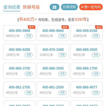
查询结果
热销号段
办理须知
换一批号码
共400万+
328/年
【
号码库，在线选号，低至
】
置顶
推荐
精品
400-985-9888
400-980-9666
400-959-8188
6888
元/年
3888
元/年
1288
元/年
详情
详情
详情
400-980-8288
400-970-1688
400-889-2500
1288
元/年
1288
元/年
400
元/年
详情
详情
详情
400-866-3700
400-866-3500
400-866-1700
400
元/年
400
元/年
400
元/年
详情
详情
详情
400-881-2700
400-881-2500
400-866-9677
400
元/年
400
元/年
400
元/年
详情
详情
详情