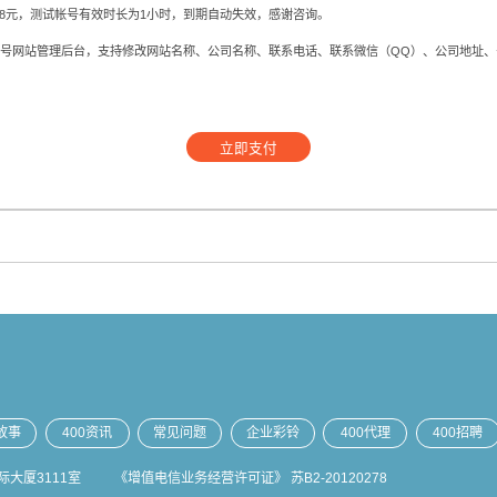
68元，测试帐号有效时长为1小时，到期自动失效，感谢咨询。
0 选号网站管理后台，支持修改网站名称、公司名称、联系电话、联系微信（QQ）、公司地址
立即支付
故事
400资讯
常见问题
企业彩铃
400代理
400招聘
大厦3111室
《增值电信业务经营许可证》
苏B2-20120278