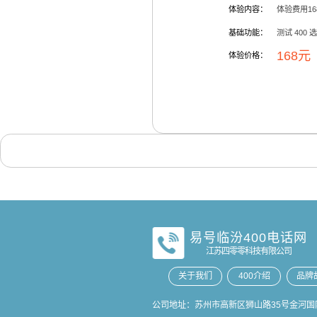
体验内容：
体验费用1
基础功能：
测试 40
168元
体验价格：
易号临汾400电话网
江苏四零零科技有限公司
关于我们
400介绍
品牌
公司地址：苏州市高新区狮山路35号金河国际