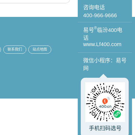
咨询电话
400-966-9666
®
易号
临汾400电
话
www.Lf400.com
联系我们
站点地图
微信小程序：易号
网
手机扫码选号