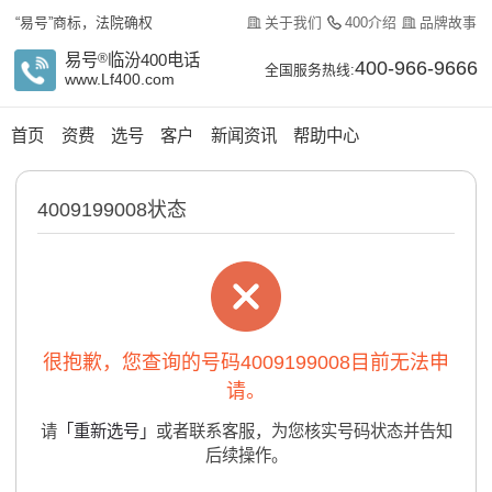
关于我们
400介绍
品牌故事
“易号”商标，法院确权
易号
®
临汾400电话
400-966-9666
全国服务热线:
www.Lf400.com
首页
资费
选号
客户
新闻资讯
帮助中心
4009199008状态
很抱歉，您查询的号码4009199008目前无法申
请。
请
「重新选号」
或者联系客服，为您核实号码状态并告知
后续操作。