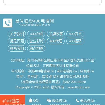
易号临汾400电话网
江苏四零零科技有限公司
关于我们
400介绍
品牌故事
400资讯
常见问题
企业彩铃
400代理
400招聘
联系我们
站点地图
公司地址：苏州市高新区狮山路35号金河国际大厦3111室
公司名称：江苏四零零科技有限公司
中文域名：
中国400电话网.cn
|
400电话网.cn
|
易号网.cn
易号
®
、易号网
®
、易号通
®
均为四零零公司注册商标
《增值电信业务经营许可证》
苏B2-20120278
Copyright © 2003-2025 版权所有：www.lf400.com
QQ:
微信咨询:
电话咨询:
400选号