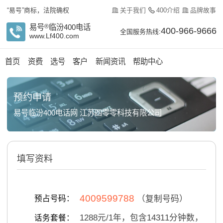
关于我们
400介绍
品牌故事
“易号”商标，法院确权
易号
®
临汾400电话
400-966-9666
全国服务热线:
www.Lf400.com
首页
资费
选号
客户
新闻资讯
帮助中心
预约申请
易号临汾400电话网 江苏四零零科技有限公司
填写资料
4009599788
预占号码：
（复制号码）
1288
元/
1
年，包含
14311
分钟数，
话务套餐：