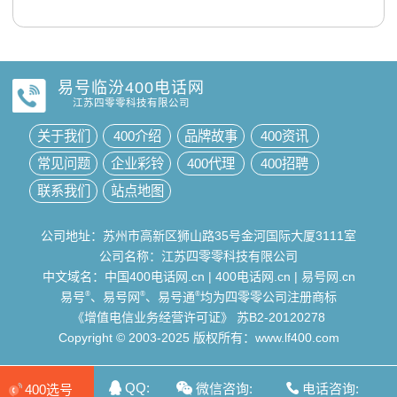
易号临汾400电话网
江苏四零零科技有限公司
关于我们
400介绍
品牌故事
400资讯
常见问题
企业彩铃
400代理
400招聘
联系我们
站点地图
公司地址：苏州市高新区狮山路35号金河国际大厦3111室
公司名称：江苏四零零科技有限公司
中文域名：
中国400电话网.cn
|
400电话网.cn
|
易号网.cn
易号
®
、易号网
®
、易号通
®
均为四零零公司注册商标
《增值电信业务经营许可证》
苏B2-20120278
Copyright © 2003-2025 版权所有：www.lf400.com
QQ:
微信咨询:
电话咨询:
400选号